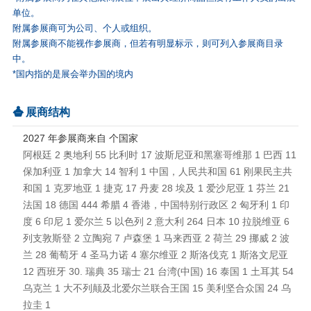
单位。
附属参展商可为公司、个人或组织。
附属参展商不能视作参展商，但若有明显标示，则可列入参展商目录
中。
*国内指的是展会举办国的境内
展商结构
2027 年参展商来自 个国家
阿根廷 2 奥地利 55 比利时 17 波斯尼亚和黑塞哥维那 1 巴西 11
保加利亚 1 加拿大 14 智利 1 中国，人民共和国 61 刚果民主共
和国 1 克罗地亚 1 捷克 17 丹麦 28 埃及 1 爱沙尼亚 1 芬兰 21
法国 18 德国 444 希腊 4 香港，中国特别行政区 2 匈牙利 1 印
度 6 印尼 1 爱尔兰 5 以色列 2 意大利 264 日本 10 拉脱维亚 6
列支敦斯登 2 立陶宛 7 卢森堡 1 马来西亚 2 荷兰 29 挪威 2 波
兰 28 葡萄牙 4 圣马力诺 4 塞尔维亚 2 斯洛伐克 1 斯洛文尼亚
12 西班牙 30. 瑞典 35 瑞士 21 台湾(中国) 16 泰国 1 土耳其 54
乌克兰 1 大不列颠及北爱尔兰联合王国 15 美利坚合众国 24 乌
拉圭 1